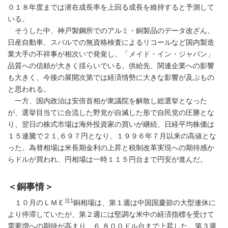
０１８年度までは潜在成長率を上回る成長を維持すると予測して
いる。
そうした中、神戸製鋼所でのアルミ・銅製品のデータ改ざん、
日産自動車、スバルでの無資格検査によるリコールなど国内製造
業大手の不祥事が相次いで発覚し、「メイド・イン・ジャパン」
品質への信頼が大きく揺らいでいる。供給先、関連企業への影響
も大きく、今後の展開次第では経済情勢に大きな影響が及ぶもの
と思われる。
一方、国内政治は安倍首相が衆議院を解散し総選挙となった
が、選挙目当てに合流した野党が自滅した形で自民党の圧勝とな
り、翌日の株式市場は海外投資家の買いが継続、日経平均株価は
１５連騰で２１,６９７円となり、１９９６年７月以来の高値とな
った。為替相場は米長期金利の上昇と税制改革実現への期待感か
らドルが買われ、円相場は一時１１５円台まで円安が進んだ。
＜銅事情＞
注1
１０月のＬＭＥ
銅相場は、第１週は中国国慶節の大型連休に
より停滞していたが、第２週には堅調な米中の経済指標を受けて
需要増への期待が高まり、６,８００ドル台まで上昇した。第３週