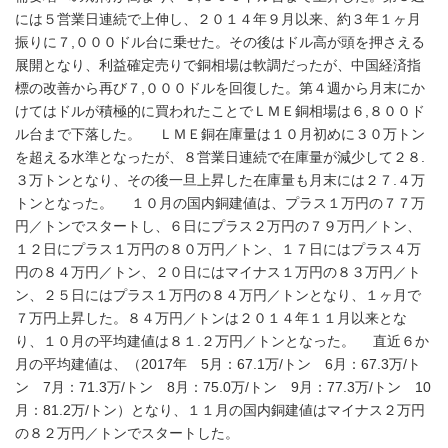
には５営業日連続で上伸し、２０１４年９月以来、約３年１ヶ月
振りに７,０００ドル台に乗せた。その後はドル高が頭を押さえる
展開となり、利益確定売りで銅相場は軟調だったが、中国経済指
標の改善から再び７,０００ドルを回復した。第４週から月末にか
けてはドルが積極的に買われたことでＬＭＥ銅相場は６,８００ド
ル台まで下落した。 ＬＭＥ銅在庫量は１０月初めに３０万トン
を超える水準となったが、８営業日連続で在庫量が減少して２８.
３万トンとなり、その後一旦上昇した在庫量も月末には２７.４万
トンとなった。 １０月の国内銅建値は、プラス１万円の７７万
円／トンでスタートし、６日にプラス２万円の７９万円／トン、
１２日にプラス１万円の８０万円／トン、１７日にはプラス４万
円の８４万円／トン、２０日にはマイナス１万円の８３万円／ト
ン、２５日にはプラス１万円の８４万円／トンとなり、１ヶ月で
７万円上昇した。８４万円／トンは２０１４年１１月以来とな
り、１０月の平均建値は８１.２万円／トンとなった。 直近６か
月の平均建値は、（2017年 5月：67.1万/トン 6月：67.3万/ト
ン 7月：71.3万/トン 8月：75.0万/トン 9月：77.3万/トン 10
月：81.2万/トン）となり、１１月の国内銅建値はマイナス２万円
の８２万円／トンでスタートした。