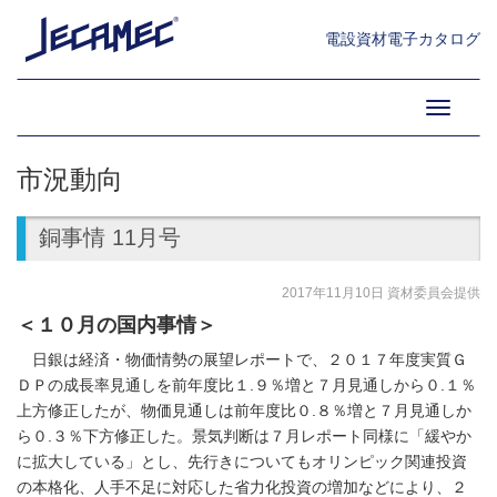
電設資材電子カタログ
Toggle
navigati
市況動向
銅事情 11月号
2017年11月10日 資材委員会提供
＜１０月の国内事情＞
日銀は経済・物価情勢の展望レポートで、２０１７年度実質Ｇ
ＤＰの成長率見通しを前年度比１.９％増と７月見通しから０.１％
上方修正したが、物価見通しは前年度比０.８％増と７月見通しか
ら０.３％下方修正した。景気判断は７月レポート同様に「緩やか
に拡大している」とし、先行きについてもオリンピック関連投資
の本格化、人手不足に対応した省力化投資の増加などにより、２