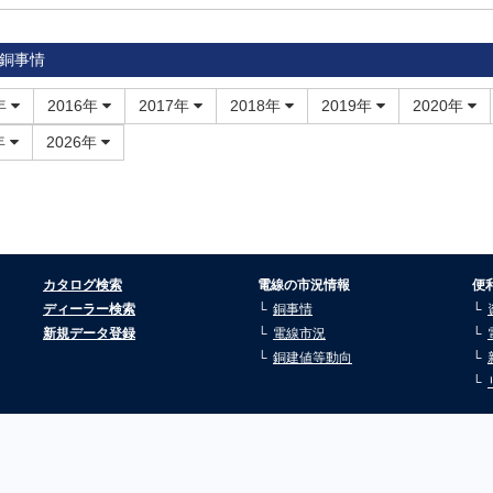
銅事情
年
2016年
2017年
2018年
2019年
2020年
年
2026年
カタログ検索
電線の市況情報
便
ディーラー検索
銅事情
新規データ登録
電線市況
銅建値等動向