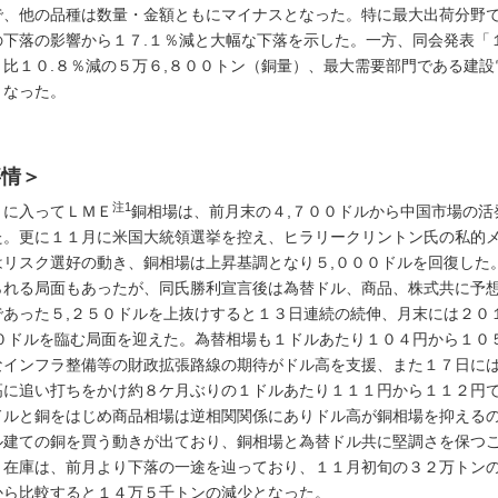
で、他の品種は数量・金額ともにマイナスとなった。特に最大出荷分野で
の下落の影響から１７.１％減と大幅な下落を示した。一方、同会発表「
月比１０.８％減の５万６,８００トン（銅量）、最大需要部門である建設
となった。
事情＞
注1
に入ってＬＭＥ
銅相場は、前月末の４,７００ドルから中国市場の活
た。更に１１月に米国大統領選挙を控え、ヒラリークリントン氏の私的
はリスク選好の動き、銅相場は上昇基調となり５,０００ドルを回復した
られる局面もあったが、同氏勝利宣言後は為替ドル、商品、株式共に予
であった５,２５０ドルを上抜けすると１３日連続の続伸、月末には２０
００ドルを臨む局面を迎えた。為替相場も１ドルあたり１０４円から１０
なインフラ整備等の財政拡張路線の期待がドル高を支援、また１７日には
高に追い打ちをかけ約８ケ月ぶりの１ドルあたり１１１円から１１２円
ルと銅をはじめ商品相場は逆相関関係にありドル高が銅相場を抑えるの
ル建ての銅を買う動きが出ており、銅相場と為替ドル共に堅調さを保つ
在庫は、前月より下落の一途を辿っており、１１月初旬の３２万トンの
から比較すると１４万５千トンの減少となった。