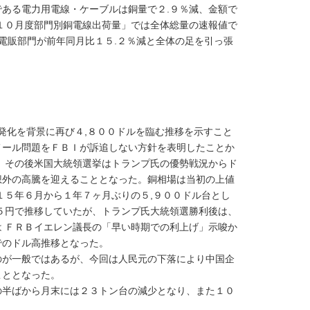
ある電力用電線・ケーブルは銅量で２.９％減、金額で
１０月度部門別銅電線出荷量」では全体総量の速報値で
電販部門が前年同月比１５.２％減と全体の足を引っ張
発化を背景に再び４,８００ドルを臨む推移を示すこと
メール問題をＦＢＩが訴追しない方針を表明したことか
。その後米国大統領選挙はトランプ氏の優勢戦況からド
想外の高騰を迎えることとなった。銅相場は当初の上値
１５年６月から１年７ヶ月ぶりの５,９００ドル台とし
５円で推移していたが、トランプ氏大統領選勝利後は、
 ＦＲＢイエレン議長の「早い時期での利上げ」示唆か
でのドル高推移となった。
が一般ではあるが、今回は人民元の下落により中国企
こととなった。
半ばから月末には２３トン台の減少となり、また１０