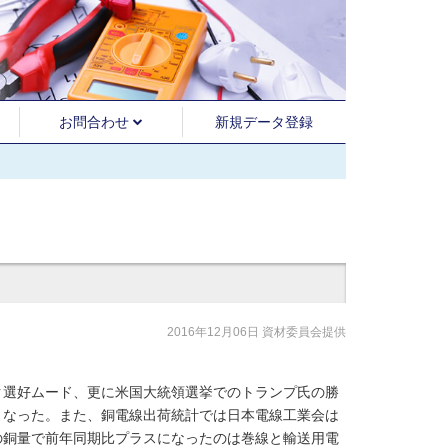
お問合わせ
新規データ登録
2016年12月06日 資材委員会提供
選好ムード、更に米国大統領選挙でのトランプ氏の勝
となった。また、銅電線出荷統計では日本電線工業会は
の銅量で前年同期比プラスになったのは巻線と輸送用電