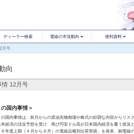
ディーラー検索
電線の市況動向
便利資料
12月号
動向
情 12月号
月の国内事情＞
の国内事情は、前月からの原油先物相場や株式の好調な内容からリスク
る米経済の活況予想を受け、再び円安ドル高が日本国内経済を覆う状況
１６年度上期（４月から９月）の電線品種別出荷実績」を発表、銅電線