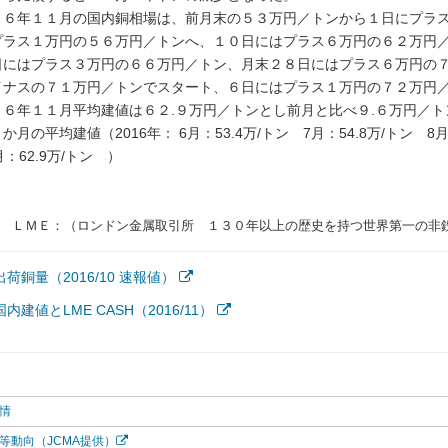
６年１１月の国内銅相場は、前月末の５３万円／トンから１日にプラス
プラス１万円の５６万円／トンへ、１０日にはプラス６万円の６２万円
日にはプラス３万円の６６万円／トン、月末２８日にはプラス６万円の
イナスの７１万円／トンでスタート、６日にはプラス１万円の７２万円
６年１１月平均建値は６２.９万円／トンとし前月と比べ９.６万円／ト
月の平均建値（2016年： 6月：53.4万/トン 7月：54.8万/トン 8月：5
月：62.9万/トン ）
ＬＭＥ：（ロンドン金属取引所 １３０年以上の歴史を持つ世界第一の非
荷銅量（2016/10 速報値）
内建値とLME CASH（2016/11）
情
等動向（JCMA提供）