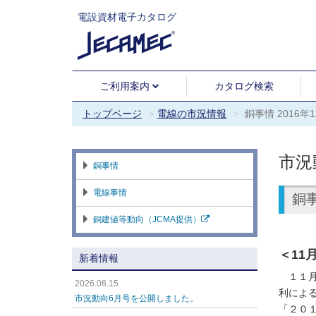
電設資材電子カタログ
ご利用案内
カタログ検索
トップページ
電線の市況情報
銅事情 2016年
市況
銅事情
電線事情
銅事
銅建値等動向（JCMA提供）
＜11
新着情報
１１月
2026.06.15
利によ
市況動向6月号を公開しました。
「２０