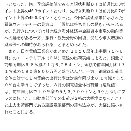
トとなった。尚、季節調整値でみると現状判断ＤＩは前月比0.3ポ
イント上昇の46.3ポイントとなり、先行き判断ＤＩは前月比0.7ポ
イント上昇の49.6ポイントとなった。今回の調査結果に示された
景気ウォッチャーの見方は、「景気は持ち直しの動きがみられる
が、先行きについては引き続き海外経済や金融資本市場の動向等
への懸念がある一方、旅行・観光分野の回復、受注や求人増加の
継続等への期待がみられる」とまとめられた。
また、日本電線工業会がまとめた２０１６暦年上半期（１〜６
月）のエコマテリアル（ＥＭ）電線の出荷実績によると、銅量で
前年同期比６.８％減の１万６,７５４トン、金額で前年同月比１７.
１％減の１９０億８００万円と落ち込んだ。一方、銅電線出荷量
全体に対するＥＭ電線の出荷比率は対前年同期比０.１％減とし５.
０％台を辛うじて保った。８月の銅電線全体出荷量（速報値）
は、前年同月比で１.０％増の５万３,７００トンと９ケ月ぶりにプ
ラスに転じた。自動車部門での出荷が２桁の大幅増になったこと
と主力出荷部門である建設電販部門の落ち込みが、大幅に縮小さ
れたことによる。