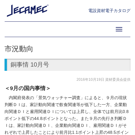
電設資材電子カタログ
Toggle
navigati
市況動向
銅事情 10月号
2016年10月19日 資材委員会提供
＜9月の国内事情＞
内閣府発表の「景気ウォッチャー調査」によると、９月の現状
判断ＤＩは、家計動向関連で飲食関連等が低下した一方、企業動
向関連ＤＩと雇用関連ＤＩについては上昇し、全体では前月比0.8
ポイント低下の44.8ポイントとなった。また９月の先行き判断Ｄ
Ｉは、家計動向関連ＤＩ、企業動向関連ＤＩ、雇用関連ＤＩがそ
れぞれで上昇したことにより前月比1.1ポイント上昇の48.5ポイン