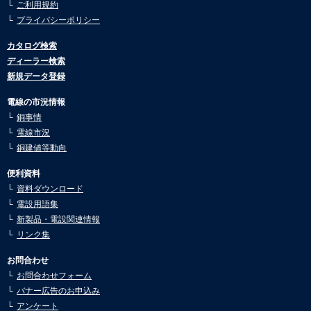
ご利用規約
2025.07.30
市況動向6月号を公開しました。
プライバシーポリシー
2025.05.26
カタログ検索
市況動向5月号を公開しました。
ディーラー検索
2025.05.02
新規データ登録
市況動向4月号を公開しました。
電線の市況情報
2025.03.10
銅事情
市況動向3月号を公開しました。
電線市況
2025.03.10
銅建値等動向
市況動向2月号を公開しました。
便利資料
2025.02.04
資料ダウンロード
市況動向1月号を公開しました。
電設用語集
2024.12.24
新製品・電設関連情報
市況動向12月号を公開しました。
リンク集
2024.11.18
お問合わせ
市況動向11月号を公開しました。
お問合わせフォーム
2024.10.21
バナー広告のお申込み
市況動向10月号を公開しました。
アンケート