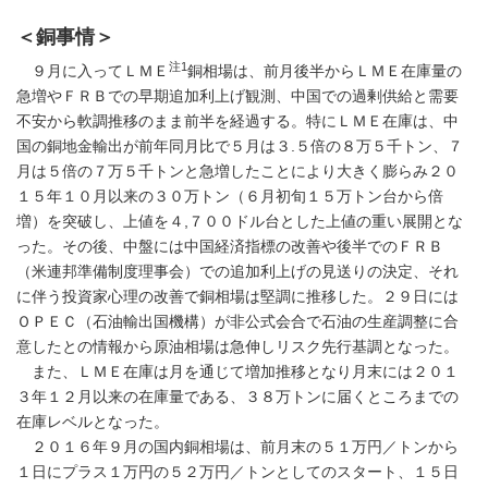
＜銅事情＞
注1
９月に入ってＬＭＥ
銅相場は、前月後半からＬＭＥ在庫量の
急増やＦＲＢでの早期追加利上げ観測、中国での過剰供給と需要
不安から軟調推移のまま前半を経過する。特にＬＭＥ在庫は、中
国の銅地金輸出が前年同月比で５月は３.５倍の８万５千トン、７
月は５倍の７万５千トンと急増したことにより大きく膨らみ２０
１５年１０月以来の３０万トン（６月初旬１５万トン台から倍
増）を突破し、上値を４,７００ドル台とした上値の重い展開とな
った。その後、中盤には中国経済指標の改善や後半でのＦＲＢ
（米連邦準備制度理事会）での追加利上げの見送りの決定、それ
に伴う投資家心理の改善で銅相場は堅調に推移した。２９日には
ＯＰＥＣ（石油輸出国機構）が非公式会合で石油の生産調整に合
意したとの情報から原油相場は急伸しリスク先行基調となった。
また、ＬＭＥ在庫は月を通じて増加推移となり月末には２０１
３年１２月以来の在庫量である、３８万トンに届くところまでの
在庫レベルとなった。
２０１６年９月の国内銅相場は、前月末の５１万円／トンから
１日にプラス１万円の５２万円／トンとしてのスタート、１５日