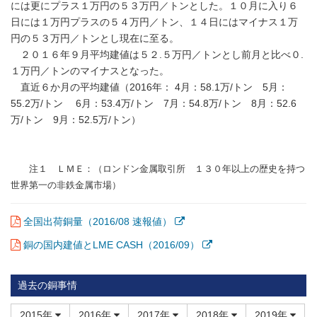
には更にプラス１万円の５３万円／トンとした。１０月に入り６
日には１万円プラスの５４万円／トン、１４日にはマイナス１万
円の５３万円／トンとし現在に至る。
２０１６年９月平均建値は５２.５万円／トンとし前月と比べ０.
１万円／トンのマイナスとなった。
直近６か月の平均建値（2016年： 4月：58.1万/トン 5月：
55.2万/トン 6月：53.4万/トン 7月：54.8万/トン 8月：52.6
万/トン 9月：52.5万/トン）
注１ ＬＭＥ：（ロンドン金属取引所 １３０年以上の歴史を持つ
世界第一の非鉄金属市場）
全国出荷銅量（2016/08 速報値）
銅の国内建値とLME CASH（2016/09）
過去の銅事情
2015年
2016年
2017年
2018年
2019年