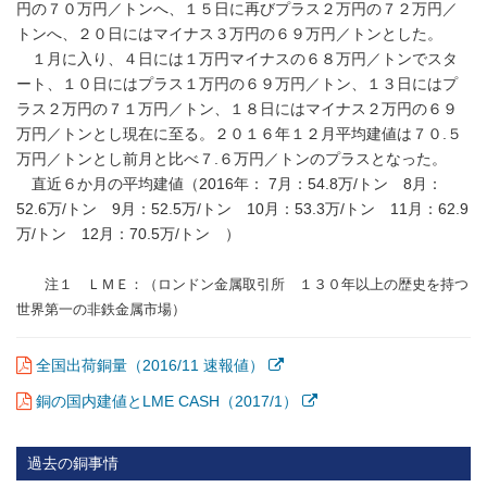
円の７０万円／トンへ、１５日に再びプラス２万円の７２万円／
トンへ、２０日にはマイナス３万円の６９万円／トンとした。
１月に入り、４日には１万円マイナスの６８万円／トンでスタ
ート、１０日にはプラス１万円の６９万円／トン、１３日にはプ
ラス２万円の７１万円／トン、１８日にはマイナス２万円の６９
万円／トンとし現在に至る。２０１６年１２月平均建値は７０.５
万円／トンとし前月と比べ７.６万円／トンのプラスとなった。
直近６か月の平均建値（2016年： 7月：54.8万/トン 8月：
52.6万/トン 9月：52.5万/トン 10月：53.3万/トン 11月：62.9
万/トン 12月：70.5万/トン ）
注１ ＬＭＥ：（ロンドン金属取引所 １３０年以上の歴史を持つ
世界第一の非鉄金属市場）
全国出荷銅量（2016/11 速報値）
銅の国内建値とLME CASH（2017/1）
過去の銅事情