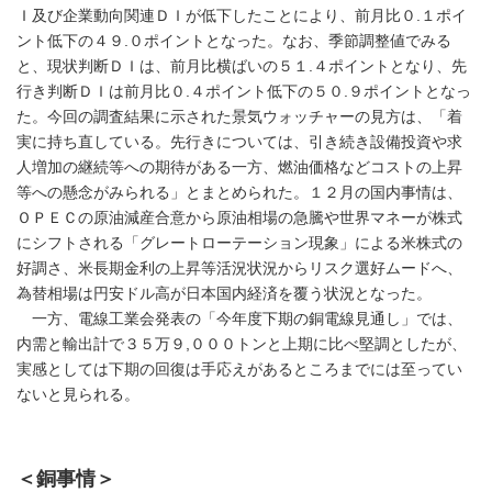
Ｉ及び企業動向関連ＤＩが低下したことにより、前月比０.１ポイ
ント低下の４９.０ポイントとなった。なお、季節調整値でみる
と、現状判断ＤＩは、前月比横ばいの５１.４ポイントとなり、先
行き判断ＤＩは前月比０.４ポイント低下の５０.９ポイントとなっ
た。今回の調査結果に示された景気ウォッチャーの見方は、「着
実に持ち直している。先行きについては、引き続き設備投資や求
人増加の継続等への期待がある一方、燃油価格などコストの上昇
等への懸念がみられる」とまとめられた。１２月の国内事情は、
ＯＰＥＣの原油減産合意から原油相場の急騰や世界マネーが株式
にシフトされる「グレートローテーション現象」による米株式の
好調さ、米長期金利の上昇等活況状況からリスク選好ムードへ、
為替相場は円安ドル高が日本国内経済を覆う状況となった。
一方、電線工業会発表の「今年度下期の銅電線見通し」では、
内需と輸出計で３５万９,０００トンと上期に比べ堅調としたが、
実感としては下期の回復は手応えがあるところまでには至ってい
ないと見られる。
＜銅事情＞