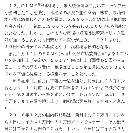
注1
１２月のＬＭＥ
銅相場は、米大統領選挙においてトランプ氏
が勝利したことを受け、米経済の活況予想や商品、株式、原油相
場が共に急騰したことを背景に、５,８８０ドル近辺の上値抵抗線
を突き抜け、一気に５,９００ドルを突破し６,０００ドルを臨むこ
ととなった。しかし、このような市場の好感は投資家のリスク選
好が強まることとなり円売りドル買いが進み、１０ケ月ぶりに１
１９円台の円安ドル高基調となり、銅相場は軟調となる。
また１月１４日のＦＯＭＣ(米連邦公開市場委員会)による１年ぶ
りの追加利上げ決定や、２０１７年内に利上げ回数を２回から３
回にする等の発表を受け、相場は２０１５年１月以来の５,３９０
ドルを下値抵抗線とする様相を示すこととなった。
ＬＭＥ在庫は、前月は下落の一途を辿り、月末には２３万トン
台となり、１２月前半は更に在庫量を２１万トン台まで減少させ
たが、第２週後半から第３週にかけて１０万トン以上急増し、３
４万トンまで在庫を押し上げ、銅相場の頭を抑える方向へと進ん
だ。
２０１６年１２月の国内銅相場は、前月末の７２万円／トンか
ら１日にマイナス１万円の７１万円／トンでスタート、その後６
日にはプラス１万円の７２万円／トンへ、９日にはマイナス２万