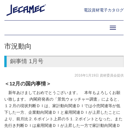
電設資材電子カタログ
Toggle
navigati
市況動向
銅事情 1月号
2016年1月19日 資材委員会提供
＜12月の国内事情＞
新年あけましておめでとうございます。 本年もよろしくお願
い致します。 内閣府発表の「景気ウォッチャー調査」によると、
１２月の現状判断ＤＩは、家計動向関連ＤＩでは小売関連等が低
下した一方、企業動向関連ＤＩと雇用関連ＤＩが上昇したことに
より、前月比２.６ポイント上昇の５１.２ポイントとなった。また
先行き判断ＤＩは雇用関連ＤＩが上昇した一方で家計動向関連Ｄ