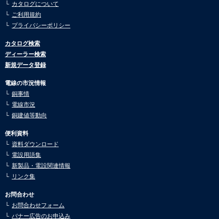
市況動向7月号を公開しました。
カタログについて
ご利用規約
2025.07.30
市況動向6月号を公開しました。
プライバシーポリシー
2025.05.26
カタログ検索
市況動向5月号を公開しました。
ディーラー検索
2025.05.02
新規データ登録
市況動向4月号を公開しました。
電線の市況情報
2025.03.10
銅事情
市況動向3月号を公開しました。
電線市況
2025.03.10
銅建値等動向
市況動向2月号を公開しました。
便利資料
2025.02.04
資料ダウンロード
市況動向1月号を公開しました。
電設用語集
2024.12.24
新製品・電設関連情報
市況動向12月号を公開しました。
リンク集
2024.11.18
お問合わせ
市況動向11月号を公開しました。
お問合わせフォーム
2024.10.21
バナー広告のお申込み