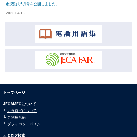
市況動向5月号を公開しました。
メッセンジャーワイヤー (6)
2026.04.16
支柱金具 (8)
市況動向4月号を公開しました。
2026.04.16
ケーブル・電線管支持用品 (7)
市況動向3月号を公開しました。
変圧器・機器装柱用品 (8)
2026.04.16
市況動向2月号を公開しました。
低圧引込用品 (11)
2026.04.16
継柱金具 (4)
市況動向1月号を公開しました。
2026.01.08
GR付開閉器取付用品 (5)
市況動向12月号を公開しました。
支線用品 (18)
2026.01.08
トップページ
市況動向11月号を公開しました。
架線金物 (24)
JECAMECについて
2026.01.08
カタログについて
トンネル内架線金物 (5)
市況動向10月号を公開しました。
ご利用規約
2026.01.08
コネクター (8)
プライバシーポリシー
市況動向9月号を公開しました。
ハンガー・ラッシングロット (15)
カタログ検索