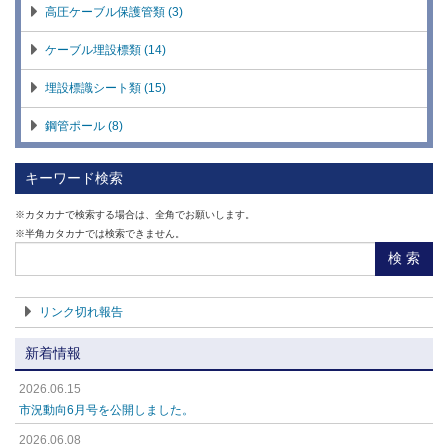
配電線用がいし (12)
高圧ケーブル保護管類 (3)
送電線用がいし (10)
ケーブル埋設標類 (14)
鉄塔材 (35)
埋設標識シート類 (15)
電車線用がいし (4)
鋼管ポール (8)
外線接地材料 (18)
コンクリートポール (15)
キーワード検索
パンザーマスト (2)
※カタカナで検索する場合は、全角でお願いします。
※半角カタカナでは検索できません。
ポール基礎用ブロック (10)
検 索
バンド類 (13)
リンク切れ報告
ステンレスバンド・付属品 (8)
新着情報
足場金物 (12)
2026.06.15
腕金・腕金装柱用品 (17)
市況動向6月号を公開しました。
引留用品 (17)
2026.06.08