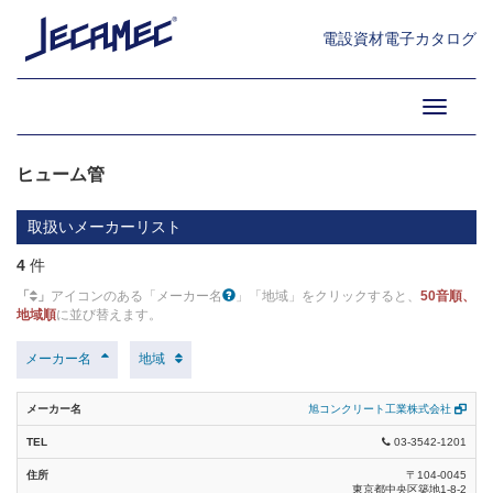
FRP・樹脂製ケーブルトラフ (3)
電設資材電子カタログ
JRCケーブルトラフ (1)
06.架線器材・外線接地材・地
中線材 (4)
Toggle
多孔(陶)管 (2)
navigati
ヒューム管 (4)
ヒューム管
ハンドホール・マンホール類 (29)
取扱いメーカーリスト
C.C.BOX・情報BOX類 (23)
4
件
地中線材料類 (26)
「
」
アイコンのある「メーカー名
」「地域」をクリックすると、
50音順、
地域順
に並び替えます。
高圧ケーブル保護管類 (3)
メーカー名
地域
ケーブル埋設標類 (14)
埋設標識シート類 (15)
旭コンクリート工業株式会社
03-3542-1201
鋼管ポール (8)
〒104-0045
コンクリートポール (15)
東京都中央区築地1-8-2