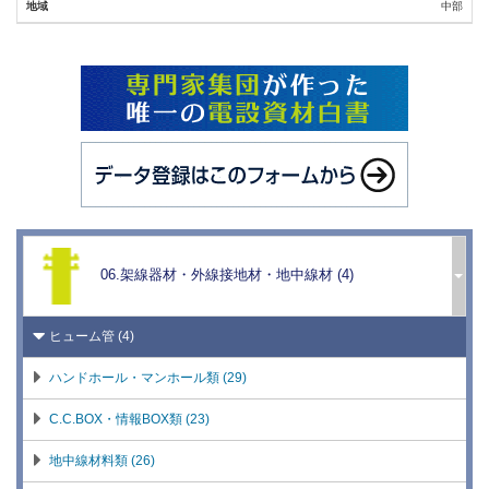
低圧引込用品 (11)
中部
継柱金具 (4)
GR付開閉器取付用品 (5)
支線用品 (18)
架線金物 (24)
鉄筋コンクリート製トラフ (7)
トンネル内架線金物 (5)
FRP・樹脂製ケーブルトラフ (3)
コネクター (8)
JRCケーブルトラフ (1)
06.架線器材・外線接地材・地中線材 (4)
ハンガー・ラッシングロット (15)
多孔(陶)管 (2)
槍出金具 (5)
ヒューム管 (4)
交通信号・道路標識装柱用品 (1)
ハンドホール・マンホール類 (29)
防災無線施設装柱用品 (5)
C.C.BOX・情報BOX類 (23)
発変電所用がいし (5)
地中線材料類 (26)