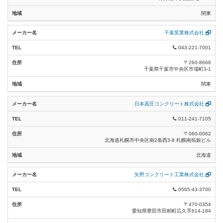
キーワード検索
関東
パンザーマスト (2)
※カタカナで検索する場合は、全角でお願いします。
※半角カタカナでは検索できません。
千葉窯業株式会社
ポール基礎用ブロック (10)
検 索
043-221-7001
バンド類 (13)
〒260-8666
千葉県千葉市中央区市場町3-1
リンク切れ報告
ステンレスバンド・付属品 (8)
関東
足場金物 (12)
日本高圧コンクリート株式会社
腕金・腕金装柱用品 (17)
011-241-7105
引留用品 (17)
〒060-0062
北海道札幌市中央区南2条西3-8 札幌南拓銀ビル
メッセンジャーワイヤー (6)
北海道
支柱金具 (8)
矢野コンクリート工業株式会社
ケーブル・電線管支持用品 (7)
0565-43-3700
変圧器・機器装柱用品 (8)
〒470-0354
愛知県豊田市田籾町広久手614-184