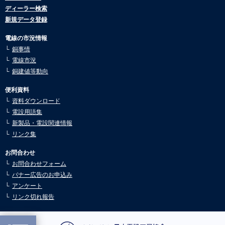
2026.01.08
ディーラー検索
市況動向8月号を公開しました。
槍出金具 (5)
新規データ登録
2025.07.30
交通信号・道路標識装柱用品 (1)
市況動向7月号を公開しました。
電線の市況情報
銅事情
防災無線施設装柱用品 (5)
2025.07.30
電線市況
市況動向6月号を公開しました。
銅建値等動向
発変電所用がいし (5)
2025.05.26
市況動向5月号を公開しました。
便利資料
配電線用がいし (12)
資料ダウンロード
2025.05.02
送電線用がいし (10)
電設用語集
市況動向4月号を公開しました。
新製品・電設関連情報
鉄塔材 (35)
2025.03.10
リンク集
市況動向3月号を公開しました。
電車線用がいし (4)
お問合わせ
2025.03.10
お問合わせフォーム
市況動向2月号を公開しました。
外線接地材料 (18)
バナー広告のお申込み
2025.02.04
アンケート
市況動向1月号を公開しました。
リンク切れ報告
2024.12.24
市況動向12月号を公開しました。