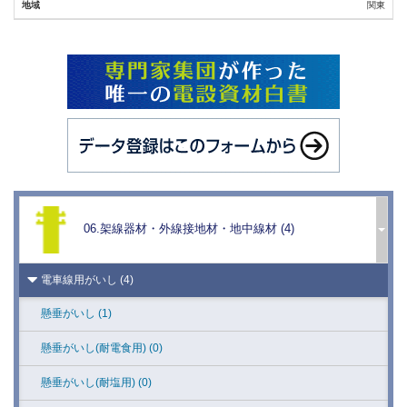
ハンガー・ラッシングロット (15)
関東
槍出金具 (5)
交通信号・道路標識装柱用品 (1)
防災無線施設装柱用品 (5)
発変電所用がいし (5)
配電線用がいし (12)
送電線用がいし (10)
06.架線器材・外線接地材・地中線材 (4)
鉄塔材 (35)
電車線用がいし (4)
懸垂がいし (1)
懸垂がいし(耐電食用) (0)
懸垂がいし(耐塩用) (0)