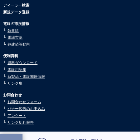
2026.01.08
ディーラー検索
市況動向8月号を公開しました。
新規データ登録
2025.07.30
市況動向7月号を公開しました。
電線の市況情報
銅事情
2025.07.30
電線市況
市況動向6月号を公開しました。
銅建値等動向
2025.05.26
市況動向5月号を公開しました。
便利資料
資料ダウンロード
2025.05.02
電設用語集
市況動向4月号を公開しました。
新製品・電設関連情報
2025.03.10
リンク集
市況動向3月号を公開しました。
お問合わせ
2025.03.10
お問合わせフォーム
市況動向2月号を公開しました。
バナー広告のお申込み
2025.02.04
アンケート
市況動向1月号を公開しました。
リンク切れ報告
2024.12.24
市況動向12月号を公開しました。