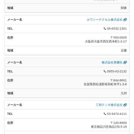
キーワード検索
関東
長幹がいし(直流1500V用) (0)
メッセンジャーワイヤー (6)
※カタカナで検索する場合は、全角でお願いします。
※半角カタカナでは検索できません。
カワソーテクセル株式会社
新幹線用長幹がいし (1)
支柱金具 (8)
検 索
06-6532-1301
外線接地材料 (18)
ケーブル・電線管支持用品 (7)
〒550-0005
大阪府大阪市西区西本町1-2-17
リンク切れ報告
変圧器・機器装柱用品 (8)
近畿
低圧引込用品 (11)
株式会社香蘭社
継柱金具 (4)
0955-43-2132
GR付開閉器取付用品 (5)
〒844-8601
佐賀県西松浦郡有田町幸平1-3-8
支線用品 (18)
九州
架線金物 (24)
三和テッキ株式会社
トンネル内架線金物 (5)
03-3474-4111
〒140-8669
コネクター (8)
東京都品川区南品川6-5-19