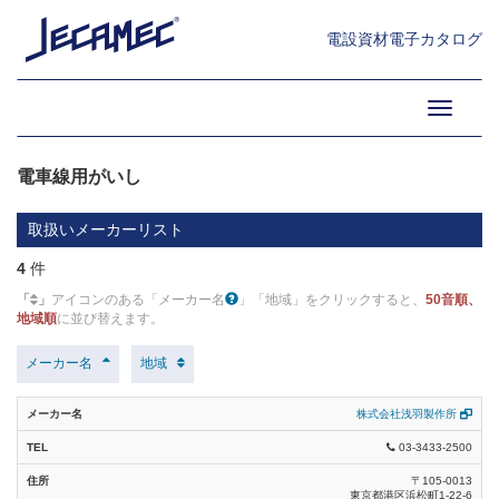
配電線用がいし (12)
高圧ケーブル保護管類 (3)
電設資材電子カタログ
送電線用がいし (10)
ケーブル埋設標類 (14)
06.架線器材・外線接地材・地
中線材 (4)
Toggle
鉄塔材 (35)
埋設標識シート類 (15)
navigati
電車線用がいし (4)
鋼管ポール (8)
電車線用がいし
懸垂がいし (1)
コンクリートポール (15)
取扱いメーカーリスト
懸垂がいし(耐電食用) (0)
パンザーマスト (2)
4
件
懸垂がいし(耐塩用) (0)
ポール基礎用ブロック (10)
「
」
アイコンのある「メーカー名
」「地域」をクリックすると、
50音順、
地域順
に並び替えます。
懸垂がいし(新幹線用) (0)
バンド類 (13)
メーカー名
地域
トンネル用支持がいし (0)
ステンレスバンド・付属品 (8)
長幹がいし(一般・中汚損用) (1)
足場金物 (12)
株式会社浅羽製作所
03-3433-2500
長幹がいし(重汚損用) (0)
腕金・腕金装柱用品 (17)
〒105-0013
長幹がいし(トンネル用) (0)
引留用品 (17)
東京都港区浜松町1-22-6