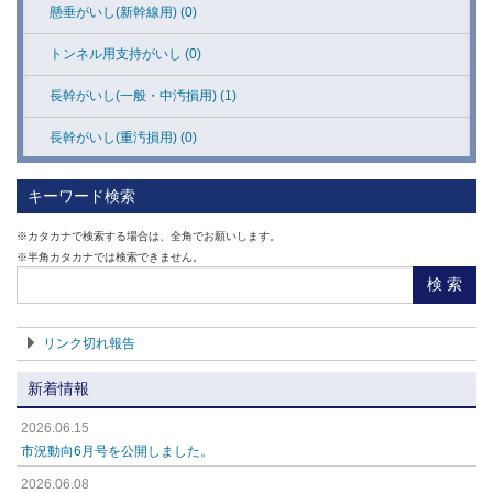
懸垂がいし(新幹線用) (0)
トンネル用支持がいし (0)
長幹がいし(一般・中汚損用) (1)
長幹がいし(重汚損用) (0)
長幹がいし(トンネル用) (0)
キーワード検索
長幹がいし(直流1500V用) (0)
※カタカナで検索する場合は、全角でお願いします。
※半角カタカナでは検索できません。
新幹線用長幹がいし (1)
検 索
外線接地材料 (18)
リンク切れ報告
新着情報
2026.06.15
市況動向6月号を公開しました。
2026.06.08