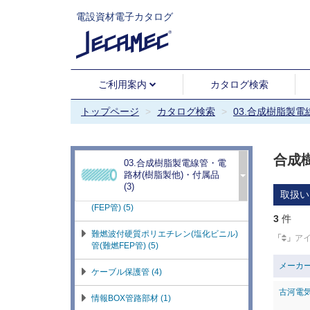
電設資材電子カタログ
硬質塩化ビニル電線管(VE)・付属品 (2)
耐衝撃性硬質塩化ビニル電線管(HIVE)・
付属品 (3)
ご利用案内
カタログ検索
合成樹脂製可とう電線管 (5)
トップページ
カタログ検索
03.合成樹脂製
環境調和型可とう電線管・付属品 (2)
高耐候樹脂製ケーブル保護可とう管 (2)
合成
03.合成樹脂製電線管・電
樹脂ボックス (3)
路材(樹脂製他)・付属品
(3)
取扱い
波付硬質ポリエチレン(塩化ビニル)管
(FEP管) (5)
3
件
難燃波付硬質ポリエチレン(塩化ビニル)
「
」
ア
管(難燃FEP管) (5)
メーカ
ケーブル保護管 (4)
古河電
情報BOX管路部材 (1)