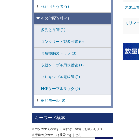
強化可とう管 (3)
未来工
その他配管材 (4)
モリマ
多孔とう管 (1)
コンクリート製多孔管 (0)
合成樹脂製トラフ (3)
仮設ケーブル用保護管 (1)
フレキシブル電線管 (1)
FRPケーブルラック (0)
樹脂モール (6)
キーワード検索
※カタカナで検索する場合は、全角でお願いします。
※半角カタカナでは検索できません。