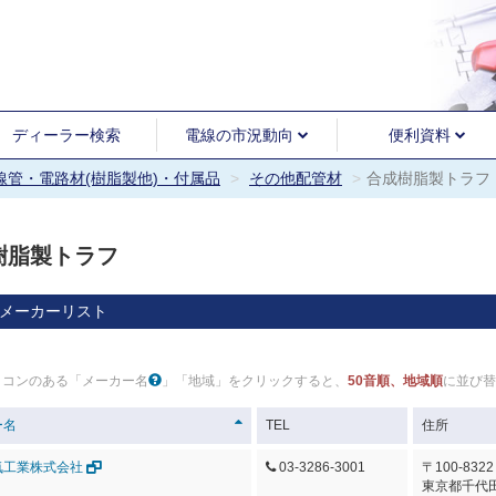
ディーラー検索
電線の市況動向
便利資料
電線管・電路材(樹脂製他)・付属品
その他配管材
合成樹脂製トラフ
樹脂製トラフ
メーカーリスト
イコンのある「メーカー名
」「地域」をクリックすると、
50音順、地域順
に並び替
ー名
TEL
住所
気工業株式会社
03-3286-3001
〒100-8322
東京都千代