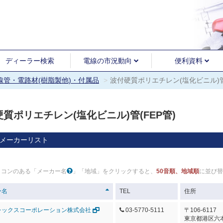
ディーラー検索
電線の市況動向
便利資料
電線管・電路材(樹脂製他)・付属品
波付硬質ポリエチレン(塩化ビニル)管(
質ポリエチレン(塩化ビニル)管(FEP管)
メーカーリスト
イコンのある「メーカー名
」「地域」をクリックすると、
50音順、地域順
に並び替
ー名
TEL
住所
レックスコーポレーション株式会社
03-5770-5111
〒106-6117
東京都港区六本木