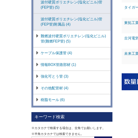
波付硬質ポリエチレン(塩化ビニル)管
タイガ
(FEP管) (5)
波付硬質ポリエチレン(塩化ビニル)管
東拓工
(FEP管)附属品 (4)
難燃波付硬質ポリエチレン(塩化ビニル)
古河電
管(難燃FEP管) (5)
ケーブル保護管 (4)
未来工
情報BOX管路部材 (1)
強化可とう管 (3)
その他配管材 (4)
樹脂モール (6)
キーワード検索
※カタカナで検索する場合は、全角でお願いします。
※半角カタカナでは検索できません。