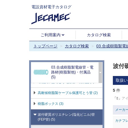
電設資材電子カタログ
ご利用案内
カタログ検索
硬質塩化ビニル電線管(VE)・付属品 (2)
トップページ
カタログ検索
03.合成樹脂製
耐衝撃性硬質塩化ビニル電線管(HIVE)・
付属品 (3)
波付硬
03.合成樹脂製電線管・電
合成樹脂製可とう電線管 (5)
路材(樹脂製他)・付属品
(5)
取扱い
環境調和型可とう電線管・付属品 (2)
5
件
高耐候樹脂製ケーブル保護可とう管 (2)
「
」
ア
樹脂ボックス (3)
メーカ
波付硬質ポリエチレン(塩化ビニル)管
(FEP管) (5)
カナフ