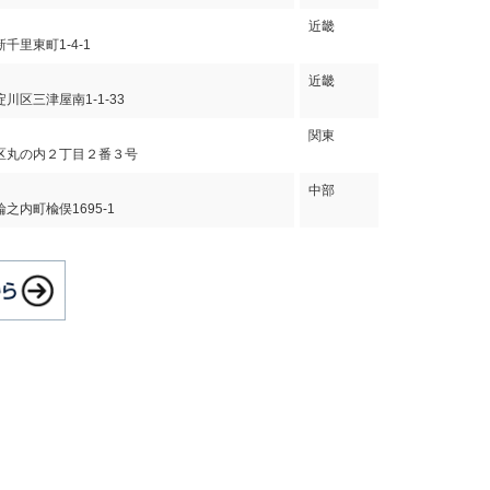
近畿
千里東町1-4-1
近畿
川区三津屋南1-1-33
関東
区丸の内２丁目２番３号
中部
之内町楡俣1695-1