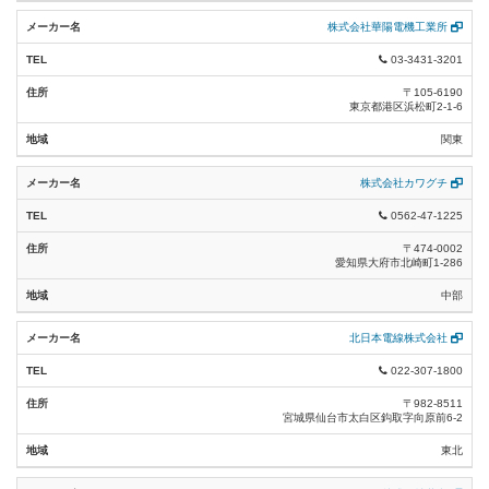
耐火ケーブル類 (4)
株式会社華陽電機工業所
03-3431-3201
制御ケーブル類 (8)
〒105-6190
東京都港区浜松町2-1-6
信号ケーブル類 (5)
関東
計装用ケーブル類 (9)
株式会社カワグチ
補償電線類 (7)
0562-47-1225
警報用電線類 (8)
〒474-0002
愛知県大府市北崎町1-286
耐熱電線類 (8)
中部
通信ケーブル類 (19)
北日本電線株式会社
UTPケーブル類 (17)
022-307-1800
同軸ケーブル類 (20)
〒982-8511
宮城県仙台市太白区鈎取字向原前6-2
マイクロホン・スピーカケーブル類 (13)
東北
フラットケーブル類 (4)