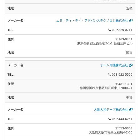
キーワード検索
近畿
通信・接続・成端処理材料 (7)
※カタカナで検索する場合は、全角でお願いします。
※半角カタカナでは検索できません。
エヌ・ティ・ティ・アドバンステクノロジ株式会社
端末・接続部品、絶縁材料 (17)
検 索
03-5325-0711
端子・スリーブ類 (13)
〒163-0431
東京都新宿区西新宿2-1-1 新宿三井ビル
リンク切れ報告
差込コネクタ (7)
関東
電線・光ケーブル器材・加工、検査機器具
(7)
オーム電機株式会社
絶縁端子キャップ (2)
053-522-5555
〒431-1304
端末処理材料 高圧 (1)
静岡県浜松市北区細江町中川7000-21
中部
バスダクト類 (7)
ヒーティング類 (18)
大阪大和テープ株式会社
06-6443-6261
キャブタイヤケーブル類(エコケーブル) (0)
〒553-0003
大阪府大阪市福島区福島4-2-66