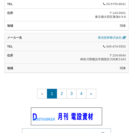
同軸ケーブル類(エコケーブル) (11)
03-5755-8041
その他弱電ケーブル(エコケーブル) (7)
〒143-0001
東京都大田区東海4-5-8
補償導線類(エコケーブル) (0)
関東
高難燃絶縁電線類 (1)
新光技研株式会社
高難燃電力ケーブル類 (2)
045-474-5552
〒224-0044
高難燃制御ケーブル類 (2)
神奈川県横浜市都筑区川向町1343
高難燃耐火ケーブル類 (4)
関東
高難燃耐熱ケーブル類 (2)
高難燃通信ケーブル類 (0)
«
1
2
3
4
»
高難燃計装ケーブル類 (0)
高難燃光ファイバケーブル類 (0)
無機絶縁ケーブル類 (0)