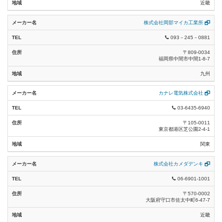
近畿
株式会社岡部マイカ工業所
093－245－0881
〒809-0034
福岡県中間市中間1-8-7
九州
カナレ電気株式会社
裸電線類 (11)
03-6435-6940
架空配電線用絶縁電線類 (11)
〒105-0011
東京都港区芝公園2-4-1
絶縁電線 (26)
関東
コード類 (36)
株式会社カメダデンキ
キャブタイヤケーブル類 (29)
06-6901-1001
〒570-0002
電力ケーブル類 (17)
大阪府守口市佐太中町6-47-7
特高電力ケーブル類 (0)
近畿