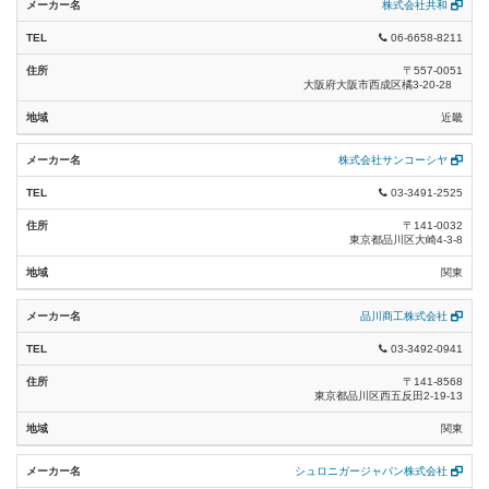
株式会社共和
プレハブケーブル類 (12)
06-6658-8211
〒557-0051
航空灯火ケーブル類 (0)
大阪府大阪市西成区橘3-20-28
絶縁電線類(エコケーブル) (11)
近畿
電力ケーブル類(エコケーブル) (11)
株式会社サンコーシヤ
03-3491-2525
耐火ケーブル類(エコケーブル) (7)
〒141-0032
東京都品川区大崎4-3-8
制御ケーブル類(エコケーブル) (5)
関東
計装ケーブル類(エコケーブル) (4)
品川商工株式会社
警報ケーブル類(エコケーブル) (7)
03-3492-0941
耐熱電線類(エコケーブル) (7)
〒141-8568
東京都品川区西五反田2-19-13
通信用ケーブル類(エコケーブル) (16)
関東
UTPケーブル類(エコケーブル) (5)
シュロニガージャパン株式会社