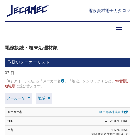
エコ光ケーブル類 (2)
電設資材電子カタログ
複合ケーブル (6)
01.電線・ケーブル・電線接続
材料・絶縁材料・バスダク
Toggle
ト・ヒーティング (47)
特殊電線・ケーブル類 (42)
navigati
電線接続・端末処理材類 (47)
電線接続・端末処理材類
直線・分岐接続材料 低圧 (8)
取扱いメーカーリスト
直線・分岐接続材料 6.6kV (4)
47
件
直線・分岐接続材料 15kV (2)
「
」
アイコンのある「メーカー名
」「地域」をクリックすると、
50音順、
地域順
に並び替えます。
直線・分岐接続材料 22kV (2)
メーカー名
地域
端末処理材料 低圧 (5)
端末処理材料 6.6kV (4)
朝日電器株式会社
072-871-1166
端末処理材料 15kV (2)
〒574-0053
端末処理材料 22kV (3)
大阪府大東市新田旭町4-10