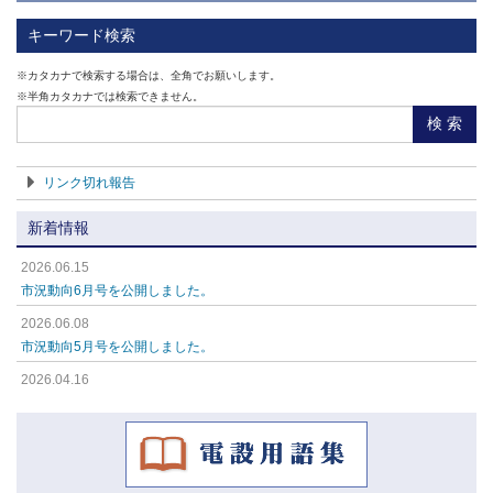
端末処理材料 22kV (3)
キーワード検索
通信・接続・成端処理材料 (7)
※カタカナで検索する場合は、全角でお願いします。
※半角カタカナでは検索できません。
端末・接続部品、絶縁材料 (17)
検 索
端子・スリーブ類 (13)
リンク切れ報告
差込コネクタ (7)
新着情報
電線・光ケーブル器材・加工、検査機器具 (7)
2026.06.15
絶縁端子キャップ (2)
市況動向6月号を公開しました。
端末処理材料 高圧 (1)
2026.06.08
市況動向5月号を公開しました。
バスダクト類 (7)
2026.04.16
ヒーティング類 (18)
市況動向4月号を公開しました。
2026.04.16
キャブタイヤケーブル類(エコケーブル) (0)
市況動向3月号を公開しました。
2026.04.16