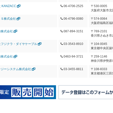
 KANZACC
06-4706-2525
〒530-0005
大阪府大阪市北区
ＣＳ株式会社
06-4796-0080
〒574-0064
大阪府福島区福島7
線株式会社
087-894-3151
〒769-2101
香川県さぬき市志
社フジクラ・ダイヤケーブル
03-3543-8910
〒104-0045
東京都中央区築地
線株式会社
0463-94-3721
〒259-1146
神奈川県伊勢原
ナジーシステム株式会社
03-3455-8811
〒108-8333
東京都港区三田1-