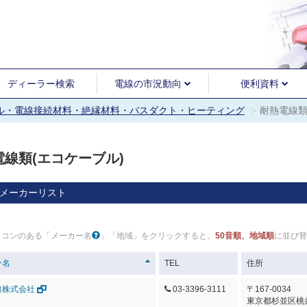
ディーラー検索
電線の市況動向
便利資料
ブル・電線接続材料・絶縁材料・バスダクト・ヒーティング
耐熱電線類
電線類(エコケーブル)
メーカーリスト
イコンのある「メーカー名
」「地域」をクリックすると、
50音順、地域順
に並び替
ー名
TEL
住所
線株式会社
03-3396-3111
〒167-0034
東京都杉並区桃井4