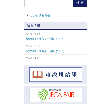
検 索
高難燃光ファイバケーブル類 (0)
無機絶縁ケーブル類 (0)
リンク切れ報告
光ケーブル類 (15)
新着情報
エコ光ケーブル類 (2)
2026.06.15
市況動向6月号を公開しました。
複合ケーブル (6)
2026.06.08
特殊電線・ケーブル類 (42)
市況動向5月号を公開しました。
2026.04.16
電線接続・端末処理材類 (47)
市況動向4月号を公開しました。
バスダクト類 (7)
2026.04.16
市況動向3月号を公開しました。
ヒーティング類 (18)
2026.04.16
キャブタイヤケーブル類(エコケーブル)
市況動向2月号を公開しました。
(0)
2026.04.16
市況動向1月号を公開しました。