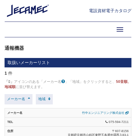
総合カタログ（美和ロック） (1)
電設資材電子カタログ
防災機器 (19)
13.火災報知設備機器・防犯防
セキュリティ設備機器22-23（ホーチキ）
災設備機器 (1)
Toggle
(1)
navigati
セキュリティ・情報機器総合カタログ(竹中
エンジニアリング) (1)
通報機器
サービス・サポート体制 (1)
取扱いメーカーリスト
カタログページの見方／インデックス (1)
1
件
防犯設備 (29)
IoTソリューション (1)
「
」
アイコンのある「メーカー名
」「地域」をクリックすると、
50音順、
地域順
に並び替えます。
総合カタログ2023（ニッタン） (1)
用途別システム (1)
メーカー名
地域
火災報知設備機器23-24（ホーチキ） (1)
検知器 (4)
自動火災報知設備総合カタログ23-24年度版（能美防災） (1)
竹中エンジニアリング株式会社
受信制御機器 (1)
075-594-7211
パナソニック2023-2025防災システム (0)
通報機器 (1)
〒607-8156
京都府京都市山科区東野五条通外環西入83-1
セキュリティシステム総合カタログ2021-2022（アツミ電気） (1)