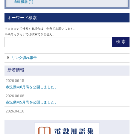
通報機器 (1)
ヘルスケア用システム機器 (6)
警報器 (1)
キーワード検索
温度監視システム (1)
報知器 (1)
※カタカナで検索する場合は、全角でお願いします。
自動ドア・シャッター制御用システム機器
※半角カタカナでは検索できません。
人感スピーカー (1)
(1)
検 索
人感・音感ライト (1)
保安システム機器 (1)
リンク切れ報告
人感音感スイッチ (1)
車輌・道路・交通・駐車乗用システム (1)
新着情報
防犯ライト (1)
環境保全機器 (1)
2026.06.15
ホーミーグッズ (1)
その他情報・制御用システム機器 (1)
市況動向6月号を公開しました。
無線機器 (5)
機器別システム事例集 (1)
2026.06.08
市況動向5月号を公開しました。
多重伝送機器 (4)
総合カタログ第14版(アート) (1)
2026.04.16
映像機器 (4)
市況動向4月号を公開しました。
2026.04.16
出入管理機器 (8)
市況動向3月号を公開しました。