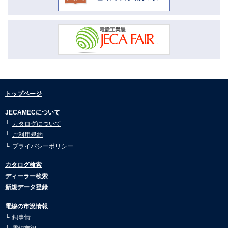
ディフェンス機器/金属探知機/特殊機器/煙幕防御機器/ネット防御機器
2026.04.16
(6)
市況動向2月号を公開しました。
ヘルスケア用システム機器 (6)
2026.04.16
市況動向1月号を公開しました。
温度監視システム (1)
2026.01.08
自動ドア・シャッター制御用システム機器 (1)
市況動向12月号を公開しました。
2026.01.08
保安システム機器 (1)
トップページ
市況動向11月号を公開しました。
JECAMECについて
車輌・道路・交通・駐車乗用システム (1)
2026.01.08
カタログについて
市況動向10月号を公開しました。
環境保全機器 (1)
ご利用規約
2026.01.08
プライバシーポリシー
その他情報・制御用システム機器 (1)
市況動向9月号を公開しました。
カタログ検索
2026.01.08
機器別システム事例集 (1)
ディーラー検索
市況動向8月号を公開しました。
新規データ登録
総合カタログ第14版(アート) (1)
2025.07.30
市況動向7月号を公開しました。
電線の市況情報
銅事情
2025.07.30