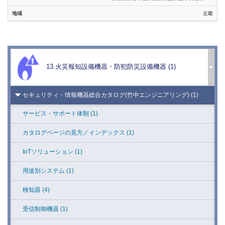
キーワード検索
警報器 (1)
近畿
総合カタログ（ゴール） (1)
※カタカナで検索する場合は、全角でお願いします。
報知器 (1)
※半角カタカナでは検索できません。
総合カタログ（美和ロック） (1)
人感スピーカー (1)
検 索
防災機器 (19)
人感・音感ライト (1)
13.火災報知設備機器・防犯防災設備機器 (1)
リンク切れ報告
セキュリティ設備機器22-23（ホーチキ） (1)
人感音感スイッチ (1)
セキュリティ・情報機器総合カタログ(竹中エンジニアリング) (1)
防犯ライト (1)
サービス・サポート体制 (1)
ホーミーグッズ (1)
カタログページの見方／インデックス (1)
無線機器 (5)
IoTソリューション (1)
多重伝送機器 (4)
用途別システム (1)
映像機器 (4)
検知器 (4)
出入管理機器 (8)
受信制御機器 (1)
ディフェンス機器/金属探知機/特殊機器/煙幕
防御機器/ネット防御機器 (6)