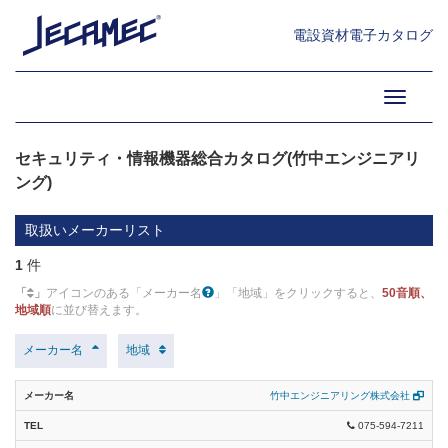
総合カタログ（美和ロック） (1)
電設資材電子カタログ
防災機器 (19)
13.火災報知設備機器・防犯防
セキュリティ設備機器22-23（ホーチキ）
災設備機器 (1)
Toggle
(1)
navigati
セキュリティ・情報機器総合カタログ(竹中
エンジニアリング) (1)
セキュリティ・情報機器総合カタログ(竹中エンジニアリ
ング)
サービス・サポート体制 (1)
取扱いメーカーリスト
カタログページの見方／インデックス (1)
1
件
IoTソリューション (1)
防犯設備 (29)
「
」
アイコンのある「メーカー名
」「地域」をクリックすると、
50音順、
用途別システム (1)
地域順
に並び替えます。
総合カタログ2023（ニッタン） (1)
検知器 (4)
メーカー名
地域
火災報知設備機器23-24（ホーチキ） (1)
受信制御機器 (1)
自動火災報知設備総合カタログ23-24年度版（能美防災） (1)
竹中エンジニアリング株式会社
通報機器 (1)
075-594-7211
パナソニック2023-2025防災システム (0)