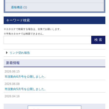
通報機器 (1)
ヘルスケア用システム機器 (6)
警報器 (1)
温度監視システム (1)
キーワード検索
報知器 (1)
自動ドア・シャッター制御用システム機器
※カタカナで検索する場合は、全角でお願いします。
(1)
※半角カタカナでは検索できません。
人感スピーカー (1)
検 索
保安システム機器 (1)
人感・音感ライト (1)
車輌・道路・交通・駐車乗用システム (1)
リンク切れ報告
人感音感スイッチ (1)
環境保全機器 (1)
新着情報
防犯ライト (1)
その他情報・制御用システム機器 (1)
2026.06.15
ホーミーグッズ (1)
市況動向6月号を公開しました。
機器別システム事例集 (1)
無線機器 (5)
2026.06.08
総合カタログ第14版(アート) (1)
市況動向5月号を公開しました。
多重伝送機器 (4)
2026.04.16
映像機器 (4)
市況動向4月号を公開しました。
2026.04.16
出入管理機器 (8)