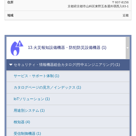
キーワード検索
〒607-8156
警報器 (1)
京都府京都市山科区東野五条通外環西入83-1
セキュリティシステム総合カタログ2021-2022（アツミ電気） (1)
※カタカナで検索する場合は、全角でお願いします。
報知器 (1)
近畿
総合カタログ（ゴール） (1)
※半角カタカナでは検索できません。
人感スピーカー (1)
検 索
総合カタログ（美和ロック） (1)
人感・音感ライト (1)
防災機器 (19)
リンク切れ報告
13.火災報知設備機器・防犯防災設備機器 (1)
人感音感スイッチ (1)
セキュリティ設備機器22-23（ホーチキ） (1)
防犯ライト (1)
セキュリティ・情報機器総合カタログ(竹中エンジニアリング) (1)
ホーミーグッズ (1)
サービス・サポート体制 (1)
無線機器 (5)
カタログページの見方／インデックス (1)
多重伝送機器 (4)
IoTソリューション (1)
映像機器 (4)
用途別システム (1)
出入管理機器 (8)
検知器 (4)
ディフェンス機器/金属探知機/特殊機器/煙幕
受信制御機器 (1)
防御機器/ネット防御機器 (6)