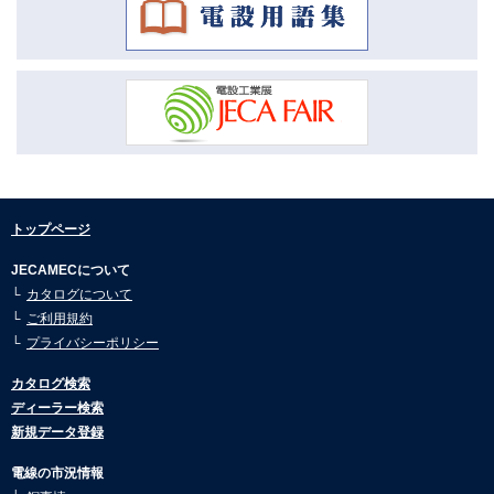
市況動向3月号を公開しました。
ディフェンス機器/金属探知機/特殊機器/煙幕防御機器/ネット防御機器
2026.04.16
(6)
市況動向2月号を公開しました。
ヘルスケア用システム機器 (6)
2026.04.16
市況動向1月号を公開しました。
温度監視システム (1)
2026.01.08
自動ドア・シャッター制御用システム機器 (1)
市況動向12月号を公開しました。
2026.01.08
保安システム機器 (1)
トップページ
市況動向11月号を公開しました。
JECAMECについて
車輌・道路・交通・駐車乗用システム (1)
2026.01.08
カタログについて
市況動向10月号を公開しました。
環境保全機器 (1)
ご利用規約
2026.01.08
プライバシーポリシー
その他情報・制御用システム機器 (1)
市況動向9月号を公開しました。
カタログ検索
2026.01.08
機器別システム事例集 (1)
ディーラー検索
市況動向8月号を公開しました。
新規データ登録
総合カタログ第14版(アート) (1)
2025.07.30
市況動向7月号を公開しました。
電線の市況情報