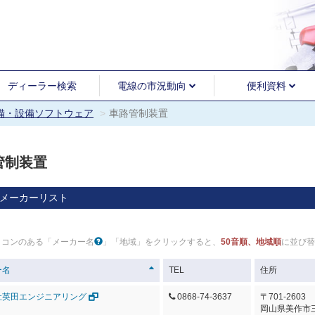
ディーラー検索
電線の市況動向
便利資料
設備・設備ソフトウェア
車路管制装置
管制装置
メーカーリスト
イコンのある「メーカー名
」「地域」をクリックすると、
50音順、地域順
に並び替
ー名
TEL
住所
社英田エンジニアリング
0868-74-3637
〒701-2603
岡山県美作市三