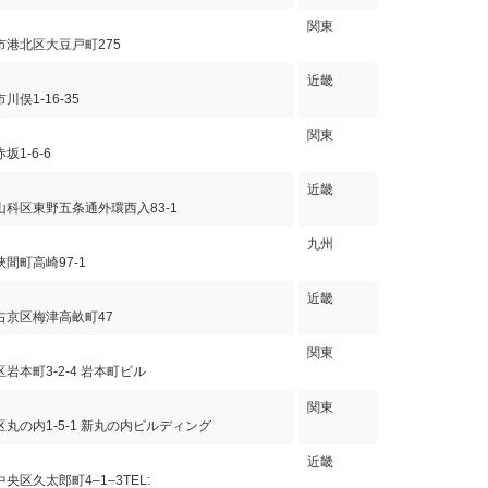
関東
港北区大豆戸町275
近畿
俣1-16-35
関東
1-6-6
近畿
科区東野五条通外環西入83-1
九州
間町高崎97-1
近畿
右京区梅津高畝町47
関東
岩本町3-2-4 岩本町ビル
関東
丸の内1-5-1 新丸の内ビルディング
近畿
央区久太郎町4‒1‒3TEL: