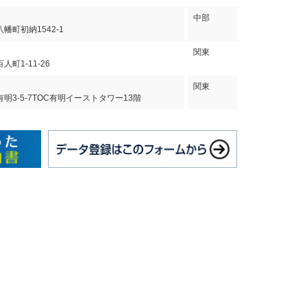
中部
幡町初納1542-1
関東
町1-11-26
関東
明3-5-7TOC有明イーストタワー13階