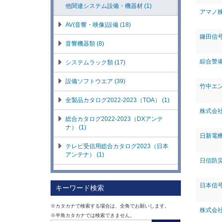
他関連システム設備・機器材 (1)
アマノ
AV(音響・映像)設備 (18)
鎌田信
音響機器類 (8)
綜合警
システムラック類 (17)
設備ソフトウエア (39)
竹中エ
全製品カタログ2022-2023（TOA） (1)
株式会
総合カタログ2022-2023（DXアンテ
ナ） (1)
日新電
テレビ受信用総合カタログ2023（日本
アンテナ） (1)
日信防
マスプロカタログ2023（マスプロ電
工） (1)
日本信
キーワード検索
サン電子総合カタログ2022-2023（サン
※カタカナで検索する場合は、全角でお願いします。
電子） (1)
株式会
※半角カタカナでは検索できません。