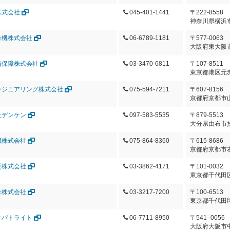
株式会社
045-401-1441
〒222-8558
神奈川県横浜市
号機株式会社
06-6789-1181
〒577-0063
大阪府東大阪市川
備保障株式会社
03-3470-6811
〒107-8511
東京都港区元赤坂
ンジニアリング株式会社
075-594-7211
〒607-8156
京都府京都市山
社デンケン
097-583-5535
〒879-5513
大分県由布市挾
機株式会社
075-864-8360
〒615-8686
京都府京都市
災株式会社
03-3862-4171
〒101-0032
東京都千代田区
号株式会社
03-3217-7200
〒100-6513
東京都千代田区
社パトライト
06-7711-8950
〒541‒0056
大阪府大阪市中