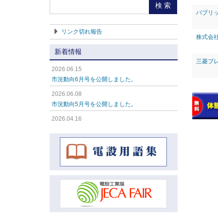
検 索
共同受信設備機器22-23（ホーチキ） (1)
パブリ
カメラシステム2023-2024(アツミ電気)
リンク切れ報告
(1)
株式会
新着情報
総合カタログ2023-2025（アイホン）
(1)
三菱プ
2026.06.15
SECURITY SOLUTION（池上通信機）
市況動向6月号を公開しました。
(1)
2026.06.08
市況動向5月号を公開しました。
インターホン・ナースコール設備 総合
カタログ2022-2024（ケアコム） (1)
2026.04.16
市況動向4月号を公開しました。
総合カタログ2022-2023（シンクレイ
ヤ） (1)
2026.04.16
市況動向3月号を公開しました。
ビデオカメラシステム総合カタログ(竹
中エンジニアリング) (0)
2026.04.16
市況動向2月号を公開しました。
2026.04.16
市況動向1月号を公開しました。