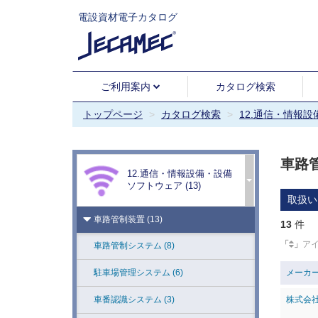
電設資材電子カタログ
放送設備 (11)
テレビ受信・共聴設備 (6)
インターホン・ナースコール設備 (7)
ご利用案内
カタログ検索
ITV/CCTV設備 (14)
トップページ
カタログ検索
12.通信・情報
表示設備 (21)
車路
時計設備 (5)
12.通信・情報設備・設備
ソフトウェア (13)
情報・通信設備 (48)
取扱い
車路管制装置 (13)
13
件
「
」
ア
車路管制システム (8)
メーカ
駐車場管理システム (6)
株式会
車番認識システム (3)