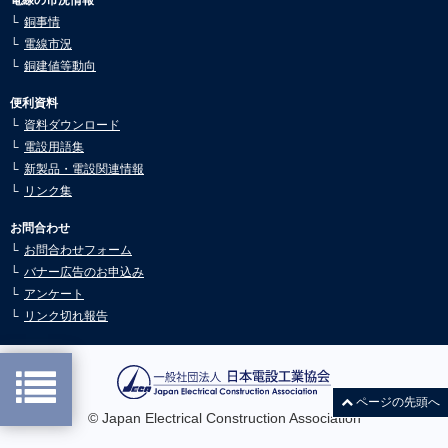
銅事情
2025.07.30
電線市況
市況動向6月号を公開しました。
銅建値等動向
2025.05.26
市況動向5月号を公開しました。
便利資料
資料ダウンロード
2025.05.02
電設用語集
市況動向4月号を公開しました。
新製品・電設関連情報
2025.03.10
リンク集
市況動向3月号を公開しました。
お問合わせ
2025.03.10
お問合わせフォーム
市況動向2月号を公開しました。
バナー広告のお申込み
2025.02.04
アンケート
市況動向1月号を公開しました。
リンク切れ報告
2024.12.24
市況動向12月号を公開しました。
2024.11.18
ページの先頭へ
市況動向11月号を公開しました。
© Japan Electrical Construction Association
2024.10.21