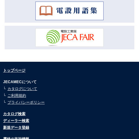
2026.04.16
共同受信設備機器22-23（ホーチキ） (1)
市況動向3月号を公開しました。
カメラシステム2023-2024(アツミ電気) (1)
2026.04.16
市況動向2月号を公開しました。
総合カタログ2023-2025（アイホン） (1)
2026.04.16
SECURITY SOLUTION（池上通信機） (1)
市況動向1月号を公開しました。
2026.01.08
インターホン・ナースコール設備 総合カタログ2022-2024（ケアコ
ム） (1)
市況動向12月号を公開しました。
2026.01.08
総合カタログ2022-2023（シンクレイヤ） (1)
トップページ
市況動向11月号を公開しました。
JECAMECについて
ビデオカメラシステム総合カタログ(竹中エンジニアリング) (0)
2026.01.08
カタログについて
市況動向10月号を公開しました。
ご利用規約
2026.01.08
プライバシーポリシー
市況動向9月号を公開しました。
カタログ検索
2026.01.08
ディーラー検索
市況動向8月号を公開しました。
新規データ登録
2025.07.30
市況動向7月号を公開しました。
電線の市況情報