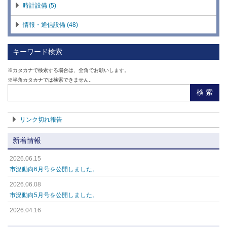
時計設備 (5)
情報・通信設備 (48)
車路管制装置 (13)
キーワード検索
AV(音響・映像)設備 (18)
※カタカナで検索する場合は、全角でお願いします。
※半角カタカナでは検索できません。
音響機器類 (8)
検 索
システムラック類 (17)
リンク切れ報告
設備ソフトウエア (39)
新着情報
全製品カタログ2022-2023（TOA） (1)
2026.06.15
総合カタログ2022-2023（DXアンテナ） (1)
市況動向6月号を公開しました。
テレビ受信用総合カタログ2023（日本アンテナ） (1)
2026.06.08
市況動向5月号を公開しました。
マスプロカタログ2023（マスプロ電工） (1)
2026.04.16
サン電子総合カタログ2022-2023（サン電子） (1)
市況動向4月号を公開しました。