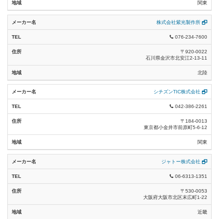
関東
総合カタログ2023-2025（アイホン） (1)
株式会社紫光製作所
SECURITY SOLUTION（池上通信機） (1)
076-234-7600
〒920-0022
インターホン・ナースコール設備 総合カタ
石川県金沢市北安江2-13-11
ログ2022-2024（ケアコム） (1)
北陸
総合カタログ2022-2023（シンクレイヤ）
(1)
シチズンTIC株式会社
042-386-2261
ビデオカメラシステム総合カタログ(竹中エ
ンジニアリング) (0)
〒184-0013
東京都小金井市前原町5-6-12
関東
ジャトー株式会社
06-6313-1351
〒530-0053
大阪府大阪市北区末広町1-22
近畿