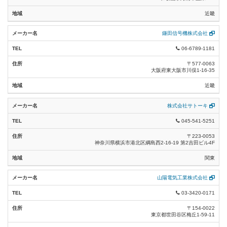
キーワード検索
近畿
AV(音響・映像)設備 (18)
※カタカナで検索する場合は、全角でお願いします。
※半角カタカナでは検索できません。
鎌田信号機株式会社
音響機器類 (8)
検 索
06-6789-1181
システムラック類 (17)
〒577-0063
大阪府東大阪市川俣1-16-35
リンク切れ報告
設備ソフトウエア (39)
近畿
全製品カタログ2022-2023（TOA） (1)
株式会社サトーキ
総合カタログ2022-2023（DXアンテナ） (1)
045-541-5251
テレビ受信用総合カタログ2023（日本アン
〒223-0053
テナ） (1)
神奈川県横浜市港北区綱島西2-16-19 第2吉田ビル4F
関東
マスプロカタログ2023（マスプロ電工） (1)
サン電子総合カタログ2022-2023（サン電
山陽電気工業株式会社
子） (1)
03-3420-0171
共同受信設備機器22-23（ホーチキ） (1)
〒154-0022
東京都世田谷区梅丘1-59-11
カメラシステム2023-2024(アツミ電気) (1)