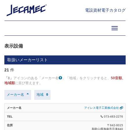
テレビ受信・共聴設備 (6)
電設資材電子カタログ
インターホン・ナースコール設備 (7)
12.通信・情報設備・設備ソフ
トウェア (21)
Toggle
ITV/CCTV設備 (14)
navigati
表示設備 (21)
表示設備
情報表示システム (12)
取扱いメーカーリスト
出退表示設備 (6)
21
件
ベッドコンソール機器 (2)
「
」
アイコンのある「メーカー名
」「地域」をクリックすると、
50音順、
地域順
に並び替えます。
客室コントロール設備 (4)
メーカー名
地域
他関連システム設備・機器材 (2)
時計設備 (5)
アイレス電子工業株式会社
073-483-2276
情報・通信設備 (48)
〒642‐0015
車路管制装置 (13)
和歌山県海南市且来840