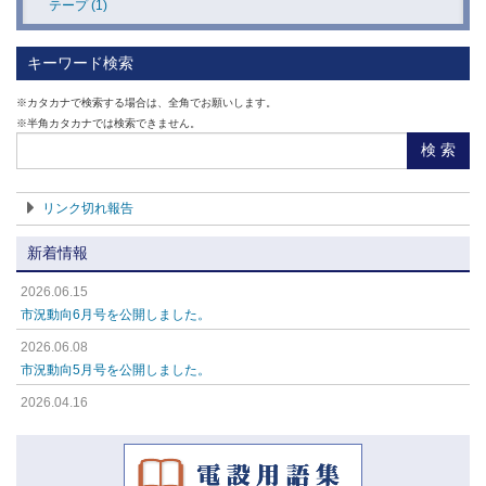
テープ (1)
路面表示 (1)
キーワード検索
コーン・区画・保安用品 (1)
※カタカナで検索する場合は、全角でお願いします。
※半角カタカナでは検索できません。
交通標識・駐車場用品 (1)
検 索
安全クッション (1)
リンク切れ報告
ミラー (1)
新着情報
スタンド・パーティション (1)
2026.06.15
オフィス・事務用品 (1)
市況動向6月号を公開しました。
環境美化・清掃用品 (1)
2026.06.08
市況動向5月号を公開しました。
ライト・安全機器・セキュリティ (1)
2026.04.16
取付具・素材 (1)
市況動向4月号を公開しました。
2026.04.16
市況動向3月号を公開しました。