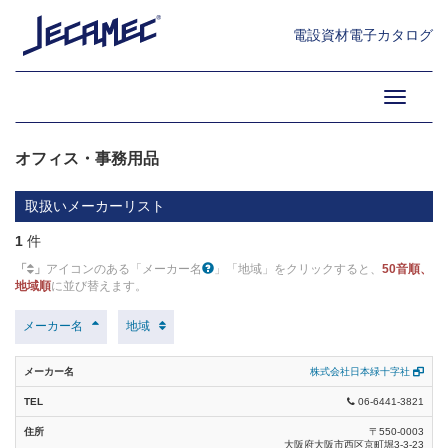
(5)
補修材 (5)
電設資材電子カタログ
電工ドラム・延長コード総合カタログ（日動
工業） (1)
15.機械工具・計測器・用具・
フェンス (6)
金物・アンカー・補修材・フ
Toggle
トランス総合カタログ（日動工業） (1)
ェンス類 (1)
標識類 (20)
navigati
安全用品・安全標識総合カタログ（日本緑十
総合カタログ2023（TJMデザイン） (1)
字社） (1)
オフィス・事務用品
安全標識カタログシリーズ23（つくし工房） (1)
安全標識 (1)
取扱いメーカーリスト
交通安全施設用品カタログvol.6（トーグ安全工業） (1)
避難誘導・畜光用品 (1)
1
件
総合カタログ2023-2024（ピカコーポレイション） (1)
配管識別・バルブ表示 (1)
「
」
アイコンのある「メーカー名
」「地域」をクリックすると、
50音順、
地域順
に並び替えます。
フェンス類 総合カタログ2023（マキタ） (1)
掲示板・ボード (1)
メーカー名
地域
現場計測器総合カタログ（マルチ計測器） (1)
膜・旗 (1)
建設向け総合カタログ（ユニット） (1)
株式会社日本緑十字社
身につける安全用品 (1)
06-6441-3821
総合カタログ2023-2024（共立電気計器） (1)
テープ (1)
〒550-0003
総合カタログ（谷沢製作所） (1)
大阪府大阪市西区京町堀3-3-23