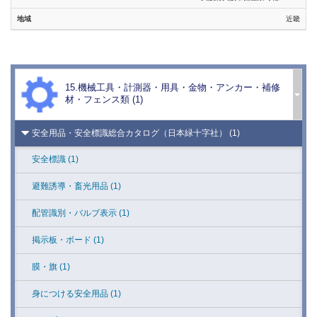
キーワード検索
路面表示 (1)
近畿
墜落静止用器具・総合カタログ（藤井電工） (17)
※カタカナで検索する場合は、全角でお願いします。
コーン・区画・保安用品 (1)
※半角カタカナでは検索できません。
配電・送電・通信工事用機材 （藤井電工） (5)
交通標識・駐車場用品 (1)
検 索
電工ドラム・延長コード総合カタログ（日動工業） (1)
安全クッション (1)
15.機械工具・計測器・用具・金物・アンカー・補修
材・フェンス類 (1)
リンク切れ報告
トランス総合カタログ（日動工業） (1)
ミラー (1)
安全用品・安全標識総合カタログ（日本緑十字社） (1)
スタンド・パーティション (1)
安全標識 (1)
オフィス・事務用品 (1)
避難誘導・畜光用品 (1)
環境美化・清掃用品 (1)
配管識別・バルブ表示 (1)
ライト・安全機器・セキュリティ (1)
掲示板・ボード (1)
取付具・素材 (1)
膜・旗 (1)
身につける安全用品 (1)